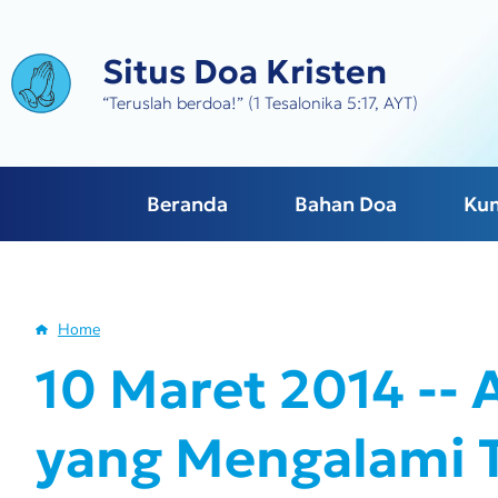
Skip
to
Situs Doa Kristen
main
content
“Teruslah berdoa!” (1 Tesalonika 5:17, AYT)
Beranda
Bahan Doa
Ku
Home
Breadcrumb
10 Maret 2014 --
yang Mengalami 