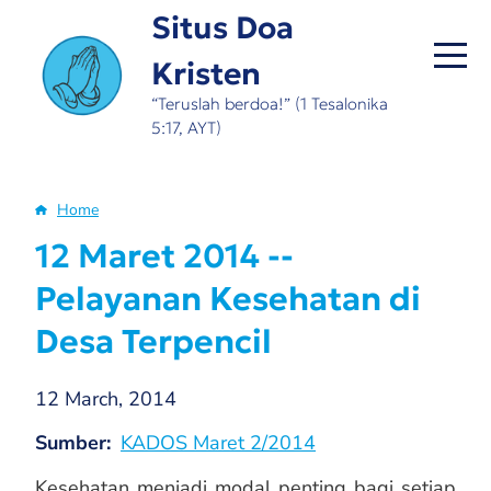
Skip
Situs Doa
to
Kristen
main
content
“Teruslah berdoa!” (1 Tesalonika
5:17, AYT)
Home
Breadcrumb
12 Maret 2014 --
Pelayanan Kesehatan di
Desa Terpencil
12 March, 2014
Sumber
KADOS Maret 2/2014
Kesehatan menjadi modal penting bagi setiap