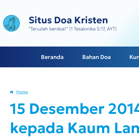
Skip
to
Situs Doa Kristen
main
content
“Teruslah berdoa!” (1 Tesalonika 5:17, AYT)
Beranda
Bahan Doa
Ku
Home
Breadcrumb
15 Desember 2014 
kepada Kaum Lan