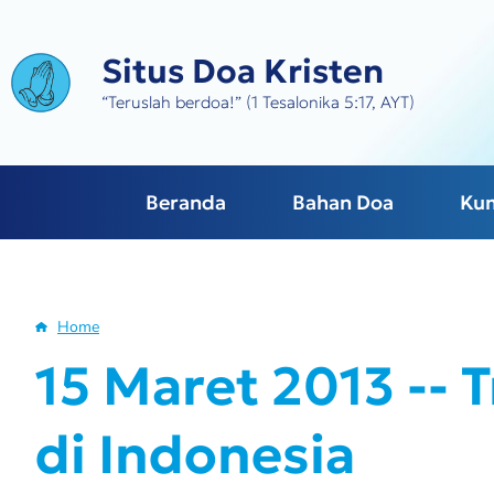
Skip
to
Situs Doa Kristen
main
content
“Teruslah berdoa!” (1 Tesalonika 5:17, AYT)
Beranda
Bahan Doa
Ku
Home
Breadcrumb
15 Maret 2013 -- 
di Indonesia