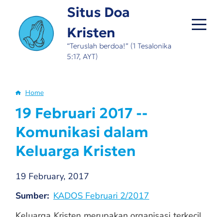
Skip
Situs Doa
to
Kristen
main
content
“Teruslah berdoa!” (1 Tesalonika
5:17, AYT)
Home
Breadcrumb
19 Februari 2017 --
Komunikasi dalam
Keluarga Kristen
19 February, 2017
Sumber
KADOS Februari 2/2017
Keluarga Kristen merupakan organisasi terkecil