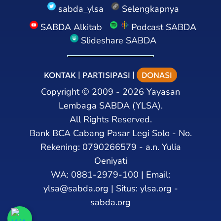
sabda_ylsa
Selengkapnya
SABDA Alkitab
Podcast SABDA
Slideshare SABDA
KONTAK
|
PARTISIPASI
|
DONASI
Copyright
©
2009 - 2026
Yayasan
Lembaga SABDA (YLSA).
All Rights Reserved.
Bank BCA Cabang Pasar Legi Solo - No.
Rekening: 0790266579 - a.n. Yulia
Oeniyati
WA:
0881-2979-100
| Email:
ylsa@sabda.org
| Situs:
ylsa.org
-
sabda.org