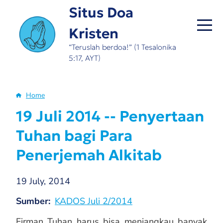
Skip
Situs Doa
to
Kristen
main
content
“Teruslah berdoa!” (1 Tesalonika
5:17, AYT)
Home
Breadcrumb
19 Juli 2014 -- Penyertaan
Tuhan bagi Para
Penerjemah Alkitab
19 July, 2014
Sumber
KADOS Juli 2/2014
Firman Tuhan harus bisa menjangkau banyak