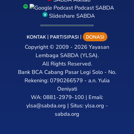
Podcast SABDA
Slideshare SABDA
KONTAK
|
PARTISIPASI
|
DONASI
Copyright
©
2009 - 2026
Yayasan
Lembaga SABDA (YLSA).
All Rights Reserved.
Bank BCA Cabang Pasar Legi Solo - No.
Rekening: 0790266579 - a.n. Yulia
Oeniyati
WA:
0881-2979-100
| Email:
ylsa@sabda.org
| Situs:
ylsa.org
-
sabda.org