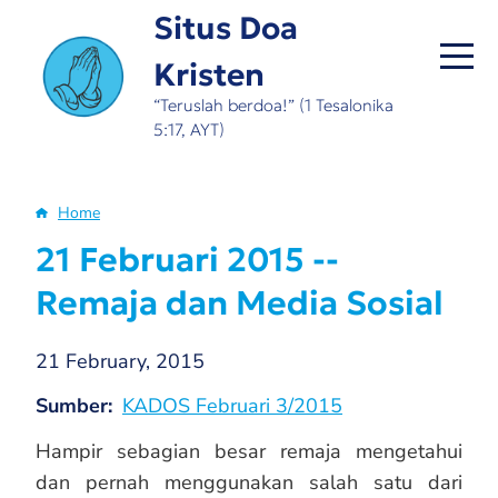
Skip
Situs Doa
to
Kristen
main
content
“Teruslah berdoa!” (1 Tesalonika
5:17, AYT)
Home
Breadcrumb
21 Februari 2015 --
Remaja dan Media Sosial
21 February, 2015
Sumber
KADOS Februari 3/2015
Hampir sebagian besar remaja mengetahui
dan pernah menggunakan salah satu dari