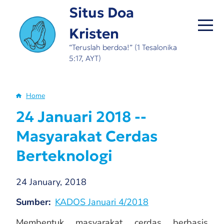
Skip
Situs Doa
to
Kristen
main
content
“Teruslah berdoa!” (1 Tesalonika
5:17, AYT)
Home
Breadcrumb
24 Januari 2018 --
Masyarakat Cerdas
Berteknologi
24 January, 2018
Sumber
KADOS Januari 4/2018
Membentuk masyarakat cerdas berbasis