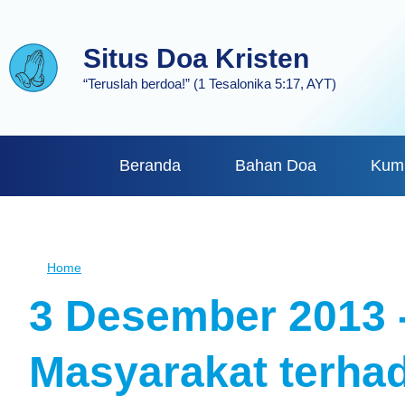
Skip
to
Situs Doa Kristen
main
“Teruslah berdoa!” (1 Tesalonika 5:17, AYT)
content
Beranda
Bahan Doa
Kum
Home
Breadcrumb
3 Desember 2013 
Masyarakat terha