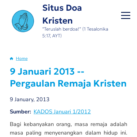
Skip
Situs Doa
to
Kristen
main
content
“Teruslah berdoa!” (1 Tesalonika
5:17, AYT)
Home
Breadcrumb
9 Januari 2013 --
Pergaulan Remaja Kristen
9 January, 2013
Sumber
KADOS Januari 1/2012
Bagi kebanyakan orang, masa remaja adalah
masa paling menyenangkan dalam hidup ini.