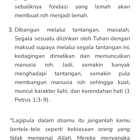
sebaliknya fondasi yang lemah akan
membuat roh menjadi lemah.
Dibangun melalui tantangan, masalah.
Segala sesuatu diizinkan oleh Tuhan dengan
maksud supaya melalui segala tantangan ini,
kedagingan dimatikan dan memunculkan
manusia roh. Jadi, semakin banyak
menghadapi tantangan, semakin pula
membangun manusia roh sehingga kuat,
muncul karakter ilahi, dan kerendahan hati (1
Petrus 1:3-9).
"Lagipula dalam doamu itu janganlah kamu
bertele-tele seperti kebiasaan orang yang
tidak mengenal Allah. Mereka menyangka