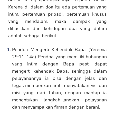
Karena di dalam doa itu ada pertemuan yang
intim, pertemuan pribadi, pertemuan khusus
yang mendalam, maka dampak yang
dihasilkan dari kehidupan doa yang dalam
adalah sebagai berikut.
Pendoa Mengerti Kehendak Bapa (Yeremia
29:11-14a) Pendoa yang memiliki hubungan
yang intim dengan Bapa pasti dapat
mengerti kehendak Bapa, sehingga dalam
pelayanannya ia bisa dengan jelas dan
tegas memberikan arah, menyatakan visi dan
misi yang dari Tuhan, dengan mantap ia
menentukan langkah-langkah pelayanan
dan menyampaikan firman dengan berani.