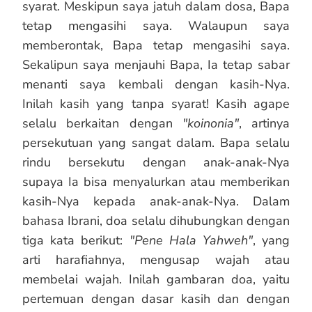
syarat. Meskipun saya jatuh dalam dosa, Bapa
tetap mengasihi saya. Walaupun saya
memberontak, Bapa tetap mengasihi saya.
Sekalipun saya menjauhi Bapa, Ia tetap sabar
menanti saya kembali dengan kasih-Nya.
Inilah kasih yang tanpa syarat! Kasih agape
selalu berkaitan dengan
"koinonia"
, artinya
persekutuan yang sangat dalam. Bapa selalu
rindu bersekutu dengan anak-anak-Nya
supaya Ia bisa menyalurkan atau memberikan
kasih-Nya kepada anak-anak-Nya. Dalam
bahasa Ibrani, doa selalu dihubungkan dengan
tiga kata berikut:
"Pene Hala Yahweh"
, yang
arti harafiahnya, mengusap wajah atau
membelai wajah. Inilah gambaran doa, yaitu
pertemuan dengan dasar kasih dan dengan