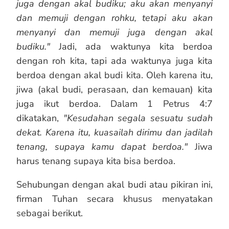
juga dengan akal budiku; aku akan menyanyi
dan memuji dengan rohku, tetapi aku akan
menyanyi dan memuji juga dengan akal
budiku."
Jadi, ada waktunya kita berdoa
dengan roh kita, tapi ada waktunya juga kita
berdoa dengan akal budi kita. Oleh karena itu,
jiwa (akal budi, perasaan, dan kemauan) kita
juga ikut berdoa. Dalam 1 Petrus 4:7
dikatakan,
"Kesudahan segala sesuatu sudah
dekat. Karena itu, kuasailah dirimu dan jadilah
tenang, supaya kamu dapat berdoa."
Jiwa
harus tenang supaya kita bisa berdoa.
Sehubungan dengan akal budi atau pikiran ini,
firman Tuhan secara khusus menyatakan
sebagai berikut.