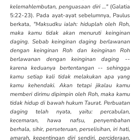
kelemahlembutan, penguasaan diri ..."
(Galatia
5:22-23). Pada ayat-ayat sebelumnya, Paulus
berkata,
"Maksudku ialah: hiduplah oleh Roh,
maka kamu tidak akan menuruti keinginan
daging. Sebab keinginan daging berlawanan
dengan keinginan Roh dan keinginan Roh
berlawanan dengan keinginan daging --
karena keduanya bertentangan -- sehingga
kamu setiap kali tidak melakukan apa yang
kamu kehendaki. Akan tetapi jikalau kamu
memberi dirimu dipimpin oleh Roh, maka kamu
tidak hidup di bawah hukum Taurat. Perbuatan
daging telah nyata, yaitu: percabulan,
kecemaran, hawa nafsu, penyembahan
berhala, sihir, perseteruan, perselisihan, iri hati,
amarah, kepentingan diri sendiri, percideraan,