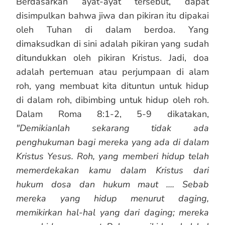
Berdasarkan ayat-ayat tersebut, dapat
disimpulkan bahwa jiwa dan pikiran itu dipakai
oleh Tuhan di dalam berdoa. Yang
dimaksudkan di sini adalah pikiran yang sudah
ditundukkan oleh pikiran Kristus. Jadi, doa
adalah pertemuan atau perjumpaan di alam
roh, yang membuat kita dituntun untuk hidup
di dalam roh, dibimbing untuk hidup oleh roh.
Dalam Roma 8:1-2, 5-9 dikatakan,
"Demikianlah sekarang tidak ada
penghukuman bagi mereka yang ada di dalam
Kristus Yesus. Roh, yang memberi hidup telah
memerdekakan kamu dalam Kristus dari
hukum dosa dan hukum maut .... Sebab
mereka yang hidup menurut daging,
memikirkan hal-hal yang dari daging; mereka