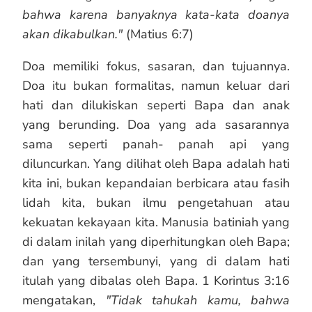
bahwa karena banyaknya kata-kata doanya
akan dikabulkan."
(Matius 6:7)
Doa memiliki fokus, sasaran, dan tujuannya.
Doa itu bukan formalitas, namun keluar dari
hati dan dilukiskan seperti Bapa dan anak
yang berunding. Doa yang ada sasarannya
sama seperti panah- panah api yang
diluncurkan. Yang dilihat oleh Bapa adalah hati
kita ini, bukan kepandaian berbicara atau fasih
lidah kita, bukan ilmu pengetahuan atau
kekuatan kekayaan kita. Manusia batiniah yang
di dalam inilah yang diperhitungkan oleh Bapa;
dan yang tersembunyi, yang di dalam hati
itulah yang dibalas oleh Bapa. 1 Korintus 3:16
mengatakan,
"Tidak tahukah kamu, bahwa