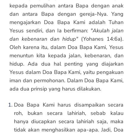
kepada pemulihan antara Bapa dengan anak
dan antara Bapa dengan gereja-Nya. Yang
mengajarkan Doa Bapa Kami adalah Tuhan
Yesus sendiri, dan Ia berfirman:
"Akulah jalan
dan kebenaran dan hidup"
(Yohanes 14:6a).
Oleh karena itu, dalam Doa Bapa Kami, Yesus
menuntun kita kepada jalan, kebenaran, dan
hidup. Ada dua hal penting yang diajarkan
Yesus dalam Doa Bapa Kami, yaitu pengakuan
iman dan permohonan. Dalam Doa Bapa Kami,
ada dua prinsip yang harus dilakukan.
Doa Bapa Kami harus disampaikan secara
roh, bukan secara lahiriah, sebab kalau
hanya diucapkan secara lahiriah saja, maka
tidak akan menghasilkan apa-apa. Jadi, Doa