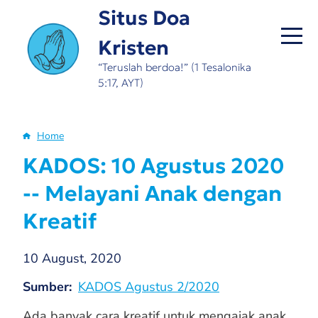
Skip
Situs Doa
to
Kristen
main
content
“Teruslah berdoa!” (1 Tesalonika
5:17, AYT)
Home
Breadcrumb
KADOS: 10 Agustus 2020
-- Melayani Anak dengan
Kreatif
10 August, 2020
Sumber
KADOS Agustus 2/2020
Ada banyak cara kreatif untuk mengajak anak