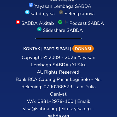
Yayasan Lembaga SABDA
sabda_ylsa
Selengkapnya
SABDA Alkitab
Podcast SABDA
Slideshare SABDA
KONTAK
|
PARTISIPASI
|
DONASI
Copyright
©
2009 - 2026
Yayasan
Lembaga SABDA (YLSA).
All Rights Reserved.
Bank BCA Cabang Pasar Legi Solo - No.
Rekening: 0790266579 - a.n. Yulia
Oeniyati
WA:
0881-2979-100
| Email:
ylsa@sabda.org
| Situs:
ylsa.org
-
sabda.org