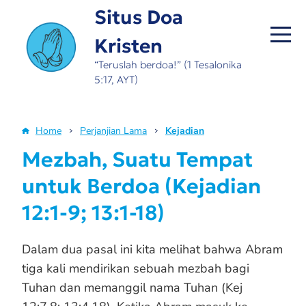
Skip
Situs Doa
to
Kristen
main
content
“Teruslah berdoa!” (1 Tesalonika
5:17, AYT)
Home
Perjanjian Lama
Kejadian
Breadcrumb
Mezbah, Suatu Tempat
untuk Berdoa (Kejadian
12:1-9; 13:1-18)
Dalam dua pasal ini kita melihat bahwa Abram
tiga kali mendirikan sebuah mezbah bagi
Tuhan dan memanggil nama Tuhan (Kej