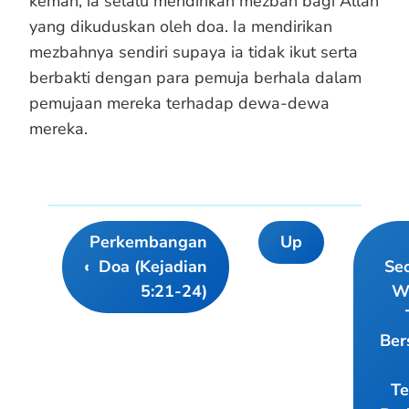
kemah, ia selalu mendirikan mezbah bagi Allah
yang dikuduskan oleh doa. Ia mendirikan
mezbahnya sendiri supaya ia tidak ikut serta
berbakti dengan para pemuja berhala dalam
pemujaan mereka terhadap dewa-dewa
mereka.
Perkembangan
Up
Book
‹
Doa (Kejadian
Se
traversal
5:21-24)
W
links
for
Ber
Mezbah,
Suatu
Te