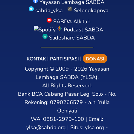
Yayasan Lembaga SABDA
sabda_ylsa
Selengkapnya
SABDA Alkitab
Podcast SABDA
Slideshare SABDA
KONTAK
|
PARTISIPASI
|
DONASI
Copyright
©
2009 - 2026
Yayasan
Lembaga SABDA (YLSA).
All Rights Reserved.
Bank BCA Cabang Pasar Legi Solo - No.
Rekening: 0790266579 - a.n. Yulia
Oeniyati
WA:
0881-2979-100
| Email:
ylsa@sabda.org
| Situs:
ylsa.org
-