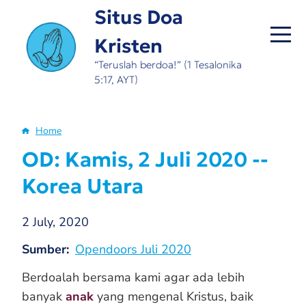
Skip
Situs Doa
to
Kristen
main
content
“Teruslah berdoa!” (1 Tesalonika
5:17, AYT)
Home
Breadcrumb
OD: Kamis, 2 Juli 2020 --
Korea Utara
2 July, 2020
Sumber
Opendoors Juli 2020
Berdoalah bersama kami agar ada lebih
banyak
anak
yang mengenal Kristus, baik