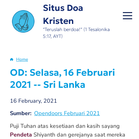
Skip
Situs Doa
to
Kristen
main
content
“Teruslah berdoa!” (1 Tesalonika
5:17, AYT)
Home
Breadcrumb
OD: Selasa, 16 Februari
2021 -- Sri Lanka
16 February, 2021
Sumber
Opendoors Februari 2021
Puji Tuhan atas kesetiaan dan kasih sayang
Pendeta
Shiyanth dan gerejanya saat mereka