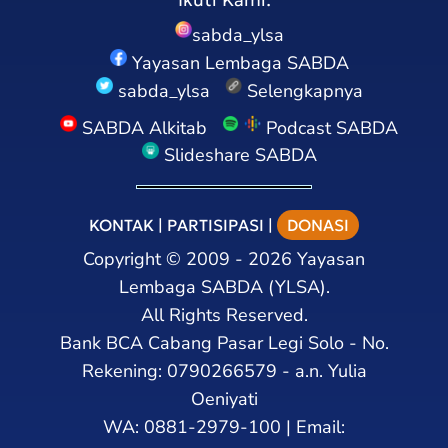
sabda_ylsa
Yayasan Lembaga SABDA
sabda_ylsa
Selengkapnya
SABDA Alkitab
Podcast SABDA
Slideshare SABDA
KONTAK
|
PARTISIPASI
|
DONASI
Copyright
©
2009 - 2026
Yayasan
Lembaga SABDA (YLSA).
All Rights Reserved.
Bank BCA Cabang Pasar Legi Solo - No.
Rekening: 0790266579 - a.n. Yulia
Oeniyati
WA:
0881-2979-100
| Email: