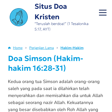
Skip
Situs Doa
to
Kristen
main
content
“Teruslah berdoa!” (1 Tesalonika
5:17, AYT)
Home
Perjanjian Lama
Hakim-Hakim
Breadcrumb
Doa Simson (Hakim-
hakim 16:28-31)
Kedua orang tua Simson adalah orang-orang
saleh yang pada saat ia dilahirkan telah
menyerahkan dan memisahkan dia untuk Allah
sebagai seorang nazir Allah. Kekuatannya
yang besar disebabkan oleh Roh Allah yang