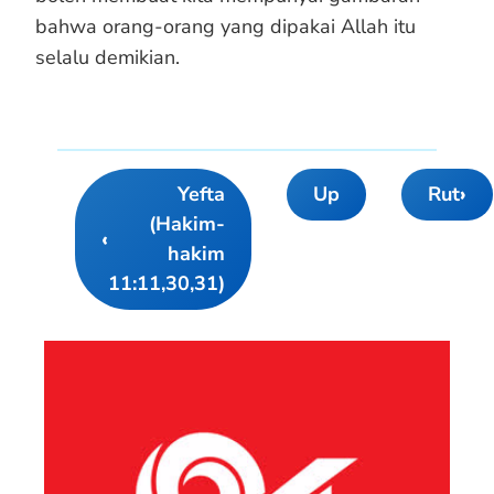
bahwa orang-orang yang dipakai Allah itu
selalu demikian.
Yefta
Up
Rut
›
Book
(Hakim-
traversal
‹
hakim
links
11:11,30,31)
for
Doa
Simson
(Hakim-
hakim
16:28-