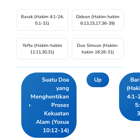
Barak (Hakim 4:1-24;
Gideon (Hakim-hakim
5:1-31)
6:13,15,17,36-39)
Yefta (Hakim-hakim
Doa Simson (Hakim-
11:11,30,31)
hakim 16:28-31)
Suatu Doa
Up
Bar
Book
yang
(Hak
traversal
Menghentikan
4:1-
links
‹
Proses
5
for
Kekuatan
3
Hakim-
Alam (Yosua
Hakim
10:12-14)