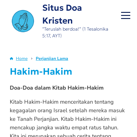
Skip
Situs Doa
to
Kristen
main
content
“Teruslah berdoa!” (1 Tesalonika
5:17, AYT)
Home
Perjanjian Lama
Breadcrumb
Hakim-Hakim
Doa-Doa dalam Kitab Hakim-Hakim
Kitab Hakim-Hakim menceritakan tentang
kegagalan orang Israel setelah mereka masuk
ke Tanah Perjanjian. Kitab Hakim-Hakim ini
mencakup jangka waktu empat ratus tahun.
Kita ini merupakan sebuah cerita tentang