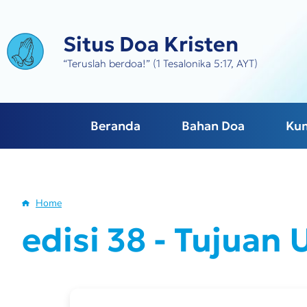
Skip
to
Situs Doa Kristen
main
content
“Teruslah berdoa!” (1 Tesalonika 5:17, AYT)
Beranda
Bahan Doa
Ku
Home
Breadcrumb
edisi 38 - Tujuan