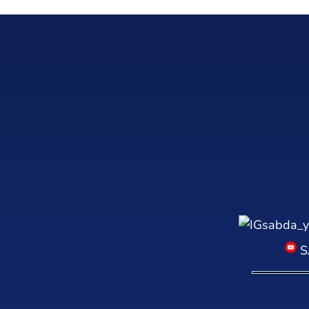
sabda_y
S