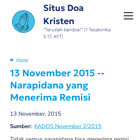
Skip
Situs Doa
to
Kristen
main
content
“Teruslah berdoa!” (1 Tesalonika
5:17, AYT)
Home
Breadcrumb
13 November 2015 --
Narapidana yang
Menerima Remisi
13 November, 2015
Sumber
KADOS November 2/2015
Tidak semua narapidana bisa menerima remisi.