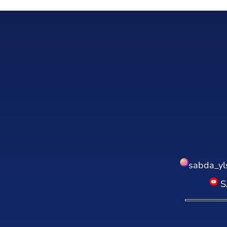
sabda_yl
S