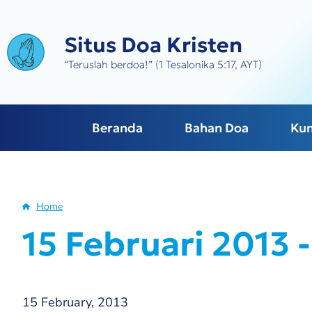
Skip
to
Situs Doa Kristen
main
content
“Teruslah berdoa!” (1 Tesalonika 5:17, AYT)
Beranda
Bahan Doa
Ku
Home
Breadcrumb
15 Februari 2013 -
15 February, 2013