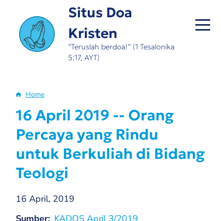
Skip
Situs Doa
to
Kristen
main
content
“Teruslah berdoa!” (1 Tesalonika
5:17, AYT)
Home
Breadcrumb
16 April 2019 -- Orang
Percaya yang Rindu
untuk Berkuliah di Bidang
Teologi
16 April, 2019
Sumber
KADOS April 3/2019