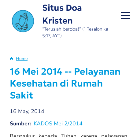
Skip
Situs Doa
to
Kristen
main
content
“Teruslah berdoa!” (1 Tesalonika
5:17, AYT)
Home
Breadcrumb
16 Mei 2014 -- Pelayanan
Kesehatan di Rumah
Sakit
16 May, 2014
Sumber
KADOS Mei 2/2014
Bersyukur kepada Tuhan karena pelayanan