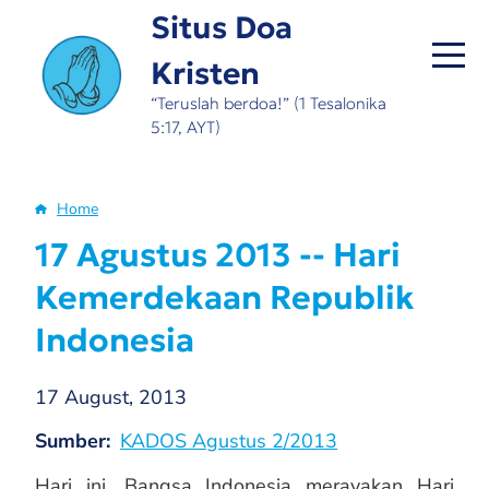
Skip
Situs Doa
to
Kristen
main
content
“Teruslah berdoa!” (1 Tesalonika
5:17, AYT)
Home
Breadcrumb
17 Agustus 2013 -- Hari
Kemerdekaan Republik
Indonesia
17 August, 2013
Sumber
KADOS Agustus 2/2013
Hari ini, Bangsa Indonesia merayakan Hari