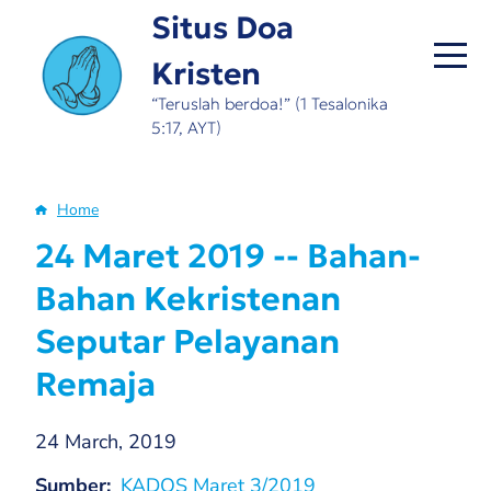
Skip
Situs Doa
to
Kristen
main
content
“Teruslah berdoa!” (1 Tesalonika
5:17, AYT)
Home
Breadcrumb
24 Maret 2019 -- Bahan-
Bahan Kekristenan
Seputar Pelayanan
Remaja
24 March, 2019
Sumber
KADOS Maret 3/2019