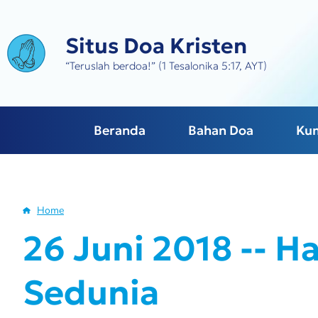
Skip
to
Situs Doa Kristen
main
content
“Teruslah berdoa!” (1 Tesalonika 5:17, AYT)
Beranda
Bahan Doa
Ku
Home
Breadcrumb
26 Juni 2018 -- H
Sedunia