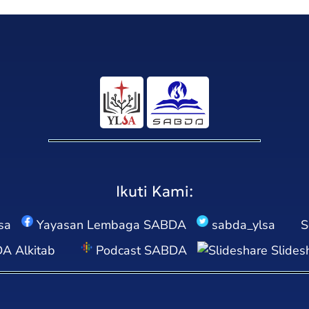
Ikuti Kami:
sa
Yayasan Lembaga SABDA
sabda_ylsa
S
 Alkitab
Podcast SABDA
Slides