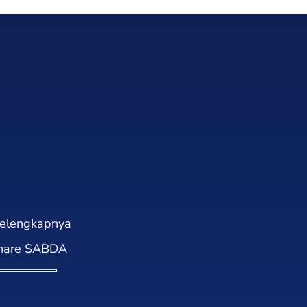
elengkapnya
hare SABDA