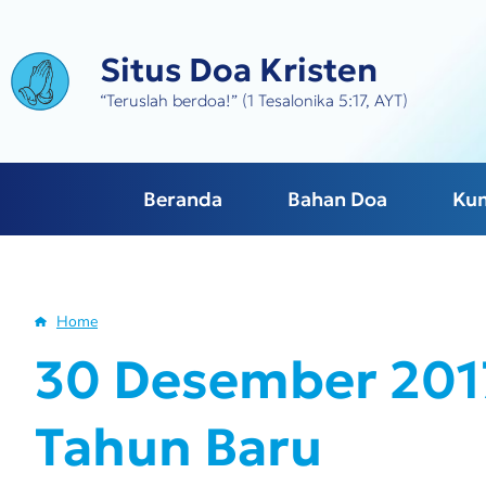
Skip
to
Situs Doa Kristen
main
content
“Teruslah berdoa!” (1 Tesalonika 5:17, AYT)
Beranda
Bahan Doa
Ku
Home
Breadcrumb
30 Desember 2017
Tahun Baru