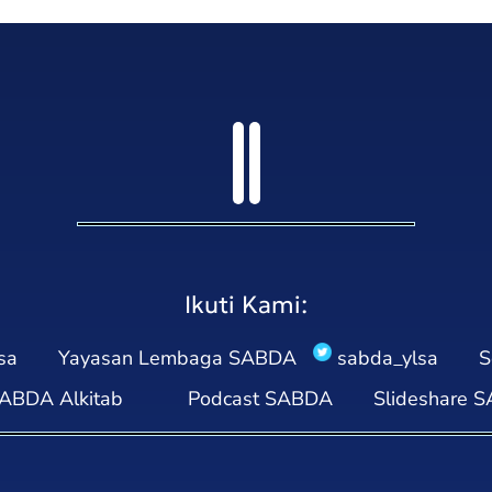
Ikuti Kami:
sa
Yayasan Lembaga SABDA
sabda_ylsa
S
ABDA Alkitab
Podcast SABDA
Slideshare 