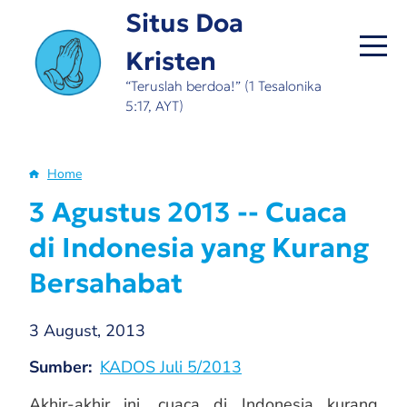
Skip
Situs Doa
to
Kristen
main
content
“Teruslah berdoa!” (1 Tesalonika
5:17, AYT)
Home
Breadcrumb
3 Agustus 2013 -- Cuaca
di Indonesia yang Kurang
Bersahabat
3 August, 2013
Sumber
KADOS Juli 5/2013
Akhir-akhir ini, cuaca di Indonesia kurang