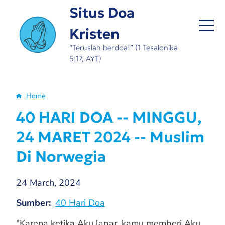
Skip
Situs Doa
to
Kristen
main
content
“Teruslah berdoa!” (1 Tesalonika
5:17, AYT)
Home
Breadcrumb
40 HARI DOA -- MINGGU,
24 MARET 2024 -- Muslim
Di Norwegia
24 March, 2024
Sumber
40 Hari Doa
"Karena ketika Aku lapar, kamu memberi Aku