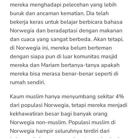
mereka menghadapi pelecehan yang lebih
buruk dan ancaman kematian. Dia telah
bekerja keras untuk belajar berbicara bahasa
Norwegia dan beradaptasi dengan makanan
dan cuaca yang sangat berbeda. Akan tetapi,
di Norwegia ini, mereka belum berteman
dengan siapa pun di luar komunitas masjid
mereka dan Mariam bertanya-tanya apakah
mereka bisa merasa benar-benar seperti di
rumah sendiri.
Kaum muslim hanya menyumbang sekitar 4%
dari populasi Norwegia, tetapi mereka menjadi
kekhawatiran besar bagi banyak orang
Norwegia non-muslim. Populasi muslim di
Norwegia hampir seluruhnya terdiri dari