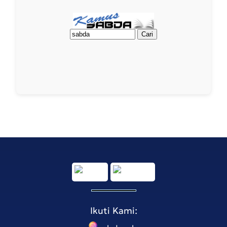
Ikuti Kami: