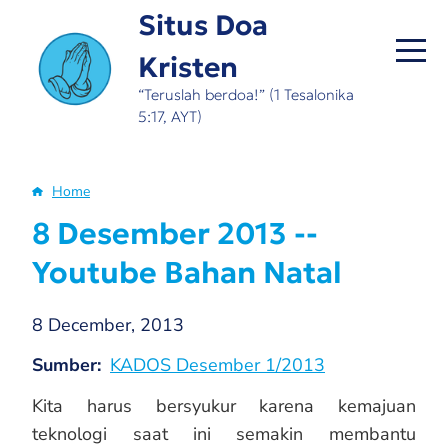
Skip
Situs Doa
to
Kristen
main
content
“Teruslah berdoa!” (1 Tesalonika
5:17, AYT)
Home
Breadcrumb
8 Desember 2013 --
Youtube Bahan Natal
8 December, 2013
Sumber
KADOS Desember 1/2013
Kita harus bersyukur karena kemajuan
teknologi saat ini semakin membantu