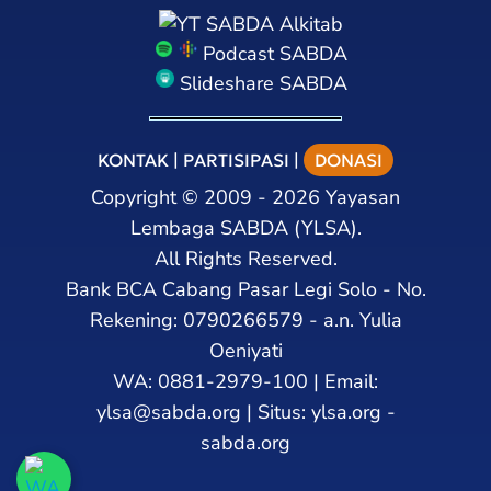
SABDA Alkitab
Podcast SABDA
Slideshare SABDA
KONTAK
|
PARTISIPASI
|
DONASI
Copyright
©
2009 - 2026
Yayasan
Lembaga SABDA (YLSA).
All Rights Reserved.
Bank BCA Cabang Pasar Legi Solo - No.
Rekening: 0790266579 - a.n. Yulia
Oeniyati
WA:
0881-2979-100
| Email:
ylsa@sabda.org
| Situs:
ylsa.org
-
sabda.org