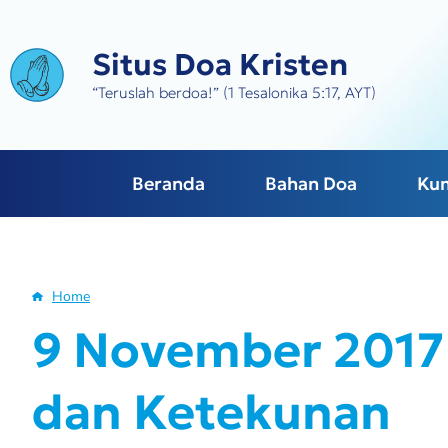
Skip
to
Situs Doa Kristen
main
content
“Teruslah berdoa!” (1 Tesalonika 5:17, AYT)
Beranda
Bahan Doa
Ku
Home
Breadcrumb
9 November 2017 
dan Ketekunan