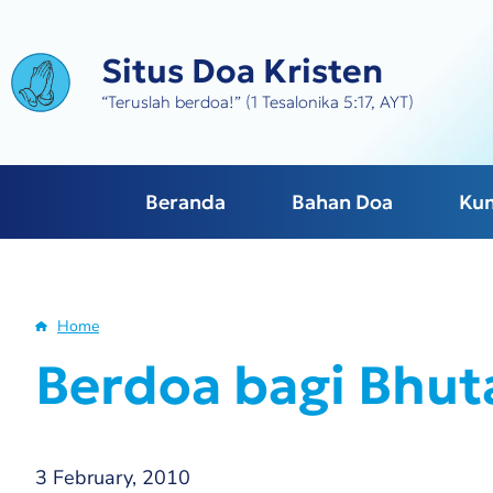
Skip
to
Situs Doa Kristen
main
content
“Teruslah berdoa!” (1 Tesalonika 5:17, AYT)
Beranda
Bahan Doa
Ku
Home
Breadcrumb
Berdoa bagi Bhut
3 February, 2010