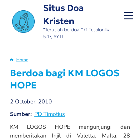
Skip
Situs Doa
to
Kristen
main
content
“Teruslah berdoa!” (1 Tesalonika
5:17, AYT)
Home
Breadcrumb
Berdoa bagi KM LOGOS
HOPE
2 October, 2010
Sumber
PD Timotius
KM LOGOS HOPE mengunjungi dan
memberitakan Injil di Valetta, Malta, 28