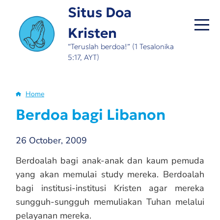
Skip
Situs Doa
to
Kristen
main
content
“Teruslah berdoa!” (1 Tesalonika
5:17, AYT)
Home
Breadcrumb
Berdoa bagi Libanon
26 October, 2009
Berdoalah bagi anak-anak dan kaum pemuda
yang akan memulai study mereka. Berdoalah
bagi institusi-institusi Kristen agar mereka
sungguh-sungguh memuliakan Tuhan melalui
pelayanan mereka.