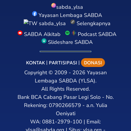
sabda_ylsa
Yayasan Lembaga SABDA
sabda_ylsa
Selengkapnya
SABDA Alkitab
Podcast SABDA
Slideshare SABDA
KONTAK
|
PARTISIPASI
|
DONASI
Copyright
©
2009 - 2026
Yayasan
Lembaga SABDA (YLSA).
All Rights Reserved.
Bank BCA Cabang Pasar Legi Solo - No.
Rekening: 0790266579 - a.n. Yulia
Oeniyati
WA:
0881-2979-100
| Email:
ylsa@sabda.org
| Situs:
ylsa.org
-