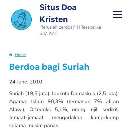
Skip
Situs Doa
to
Kristen
main
content
“Teruslah berdoa!” (1 Tesalonika
5:17, AYT)
Home
Breadcrumb
Berdoa bagi Suriah
24 June, 2010
Suriah (19,5 juta), Ibukota Damaskus (2,5 juta):
Agama: Islam 90,3% (termasuk 7% aliran
Alawi), Ortodoks 5,1%, orang Injili sedikit.
Jemaat-jemaat mengadakan kamp-kamp
selama musim panas.