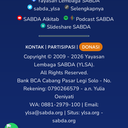
Yayasan Lembaga SABDA
sabda_ylsa
Selengkapnya
SABDA Alkitab
Podcast SABDA
Slideshare SABDA
KONTAK
|
PARTISIPASI
|
DONASI
Copyright
©
2009 - 2026
Yayasan
Lembaga SABDA (YLSA).
All Rights Reserved.
Bank BCA Cabang Pasar Legi Solo - No.
Rekening: 0790266579 - a.n. Yulia
Oeniyati
WA:
0881-2979-100
| Email:
ylsa@sabda.org
| Situs:
ylsa.org
-
sabda.org