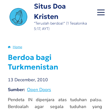
Skip
Situs Doa
to
Kristen
main
content
“Teruslah berdoa!” (1 Tesalonika
5:17, AYT)
Home
Breadcrumb
Berdoa bagi
Turkmenistan
13 December, 2010
Sumber
Open Doors
Pendeta IN dipenjara atas tuduhan palsu.
Berdoalah agar segala tuduhan yang