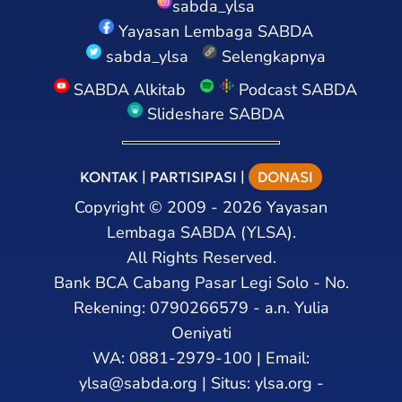
sabda_ylsa
Yayasan Lembaga SABDA
sabda_ylsa
Selengkapnya
SABDA Alkitab
Podcast SABDA
Slideshare SABDA
KONTAK
|
PARTISIPASI
|
DONASI
Copyright
©
2009 - 2026
Yayasan
Lembaga SABDA (YLSA).
All Rights Reserved.
Bank BCA Cabang Pasar Legi Solo - No.
Rekening: 0790266579 - a.n. Yulia
Oeniyati
WA:
0881-2979-100
| Email:
ylsa@sabda.org
| Situs:
ylsa.org
-