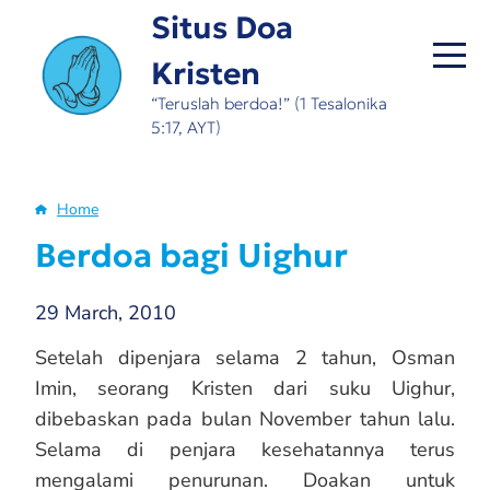
Skip
Situs Doa
to
Kristen
main
content
“Teruslah berdoa!” (1 Tesalonika
5:17, AYT)
Home
Breadcrumb
Berdoa bagi Uighur
29 March, 2010
Setelah dipenjara selama 2 tahun, Osman
Imin, seorang Kristen dari suku Uighur,
dibebaskan pada bulan November tahun lalu.
Selama di penjara kesehatannya terus
mengalami penurunan. Doakan untuk