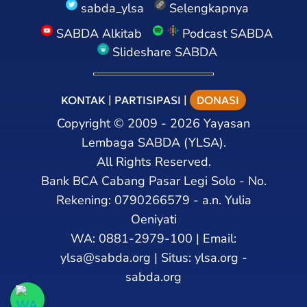
sabda_ylsa
Selengkapnya
SABDA Alkitab
Podcast SABDA
Slideshare SABDA
KONTAK
|
PARTISIPASI
|
DONASI
Copyright
©
2009 - 2026
Yayasan
Lembaga SABDA (YLSA).
All Rights Reserved.
Bank BCA Cabang Pasar Legi Solo - No.
Rekening: 0790266579 - a.n. Yulia
Oeniyati
WA:
0881-2979-100
| Email:
ylsa@sabda.org
| Situs:
ylsa.org
-
sabda.org