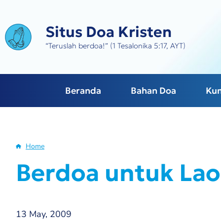
Skip
to
Situs Doa Kristen
main
content
“Teruslah berdoa!” (1 Tesalonika 5:17, AYT)
Beranda
Bahan Doa
Ku
Home
Breadcrumb
Berdoa untuk Lao
13 May, 2009