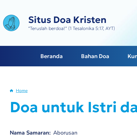
Skip
to
Situs Doa Kristen
main
content
“Teruslah berdoa!” (1 Tesalonika 5:17, AYT)
Beranda
Bahan Doa
Ku
Home
Breadcrumb
Doa untuk Istri 
Nama Samaran
Aborusan