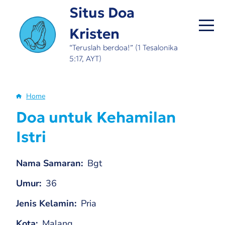
Skip
Situs Doa
to
Kristen
main
content
“Teruslah berdoa!” (1 Tesalonika
5:17, AYT)
Home
Breadcrumb
Doa untuk Kehamilan
Istri
Nama Samaran
Bgt
Umur
36
Jenis Kelamin
Pria
Kota
Malang