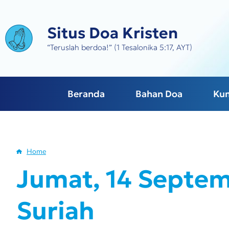
Skip
to
Situs Doa Kristen
main
content
“Teruslah berdoa!” (1 Tesalonika 5:17, AYT)
Beranda
Bahan Doa
Ku
Home
Breadcrumb
Jumat, 14 Septem
Suriah