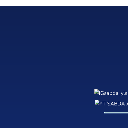
sabda_yls
SABDA A