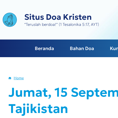
Skip
to
Situs Doa Kristen
main
content
“Teruslah berdoa!” (1 Tesalonika 5:17, AYT)
Beranda
Bahan Doa
Ku
Home
Breadcrumb
Jumat, 15 Septem
Tajikistan