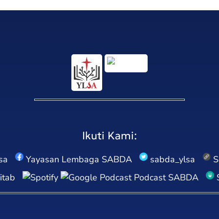
Ikuti Kami:
sa
Yayasan Lembaga SABDA
sabda_ylsa
S
itab
Podcast SABDA
S