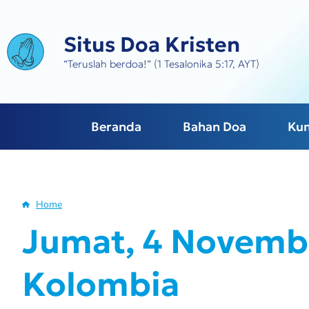
Skip
to
Situs Doa Kristen
main
content
“Teruslah berdoa!” (1 Tesalonika 5:17, AYT)
Beranda
Bahan Doa
Ku
Home
Breadcrumb
Jumat, 4 Novembe
Kolombia