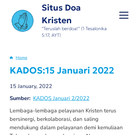
Skip
Situs Doa
to
Kristen
main
content
“Teruslah berdoa!” (1 Tesalonika
5:17, AYT)
Home
Breadcrumb
KADOS:15 Januari 2022
15 January, 2022
Sumber
KADOS Januari 2/2022
Lembaga-lembaga pelayanan Kristen terus
bersinergi, berkolaborasi, dan saling
mendukung dalam pelayanan demi kemuliaan