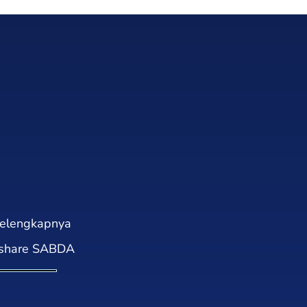
elengkapnya
eshare SABDA