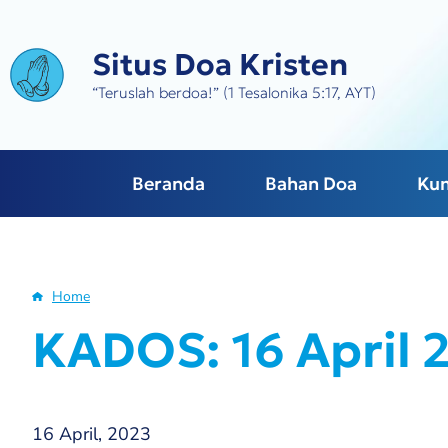
Skip
to
Situs Doa Kristen
main
content
“Teruslah berdoa!” (1 Tesalonika 5:17, AYT)
Beranda
Bahan Doa
Ku
Home
Breadcrumb
KADOS: 16 April 
16 April, 2023