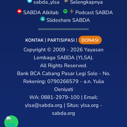
sabda_ylsa
Selengkapnya
SABDA Alkitab
Podcast SABDA
Slideshare SABDA
KONTAK
|
PARTISIPASI
|
DONASI
Copyright
©
2009 - 2026
Yayasan
Lembaga SABDA (YLSA).
All Rights Reserved.
Bank BCA Cabang Pasar Legi Solo - No.
Rekening: 0790266579 - a.n. Yulia
Oeniyati
WA:
0881-2979-100
| Email:
ylsa@sabda.org
| Situs:
ylsa.org
-
sabda.org