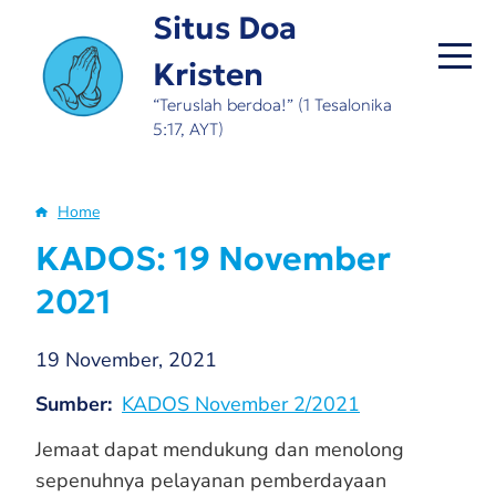
Skip
Situs Doa
to
Kristen
main
content
“Teruslah berdoa!” (1 Tesalonika
5:17, AYT)
Home
Breadcrumb
KADOS: 19 November
2021
19 November, 2021
Sumber
KADOS November 2/2021
Jemaat dapat mendukung dan menolong
sepenuhnya pelayanan pemberdayaan