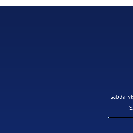
sabda_yl
S