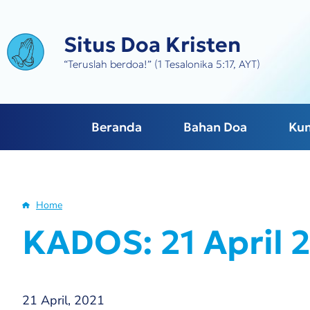
Skip
to
Situs Doa Kristen
main
content
“Teruslah berdoa!” (1 Tesalonika 5:17, AYT)
Beranda
Bahan Doa
Ku
Home
Breadcrumb
KADOS: 21 April 
21 April, 2021