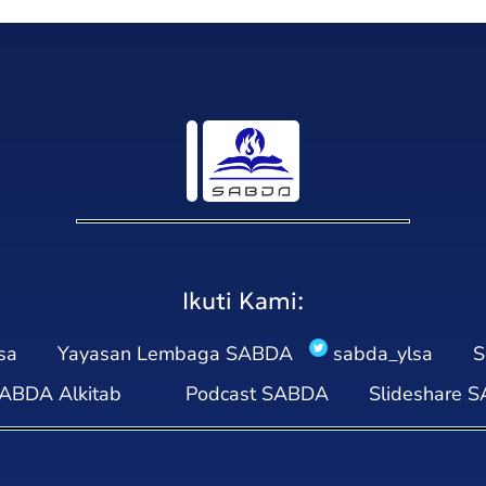
Ikuti Kami:
sa
Yayasan Lembaga SABDA
sabda_ylsa
S
ABDA Alkitab
Podcast SABDA
Slideshare 