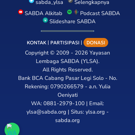
sabda_ylsa
Selengkapnya
SABDA Alkitab
Podcast SABDA
Slideshare SABDA
KONTAK
|
PARTISIPASI
|
DONASI
Copyright
©
2009 - 2026
Yayasan
Lembaga SABDA (YLSA).
All Rights Reserved.
Bank BCA Cabang Pasar Legi Solo - No.
Rekening: 0790266579 - a.n. Yulia
Oeniyati
WA:
0881-2979-100
| Email:
ylsa@sabda.org
| Situs:
ylsa.org
-
sabda.org