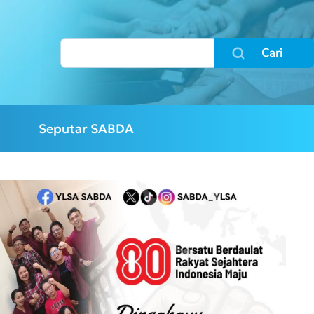
Cari
Seputar SABDA