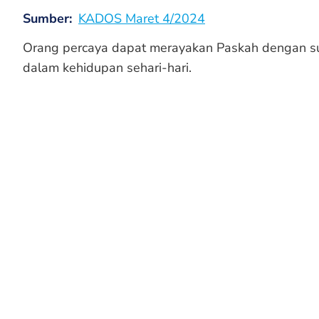
Sumber
KADOS Maret 4/2024
Orang percaya dapat merayakan Paskah dengan s
dalam kehidupan sehari-hari.